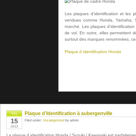
Les plaques d’identification et le
vendues comme Honda, Yamaha, Suz
marché. Les plaques d’identification 
de vol. En outre, elles permettent d
surtout des marques renommées, ces
Plaque d Identification Honda
Plaque d’Identification à aubergenville
May
15
Filed under:
Uncategorized
by admin
2023
La plaque d identification Honda / Suzuki / Kawasaki est parfaitemen