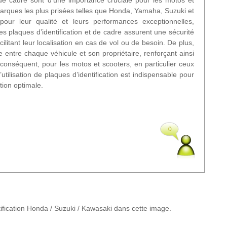
t de cadre sont d’une importance cruciale pour les motos et
 marques les plus prisées telles que Honda, Yamaha, Suzuki et
ur leur qualité et leurs performances exceptionnelles,
 plaques d’identification et de cadre assurent une sécurité
cilitant leur localisation en cas de vol ou de besoin. De plus,
le entre chaque véhicule et son propriétaire, renforçant ainsi
r conséquent, pour les motos et scooters, en particulier ceux
tilisation de plaques d’identification est indispensable pour
tion optimale.
0
ification Honda / Suzuki / Kawasaki dans cette image.