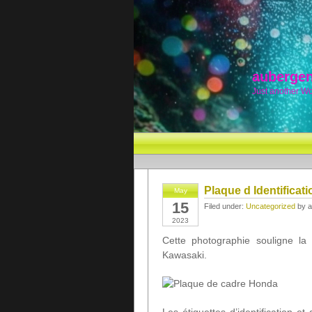
aubergen
Just another W
Plaque d Identificat
May
15
Filed under:
Uncategorized
by a
2023
Cette photographie souligne la
Kawasaki.