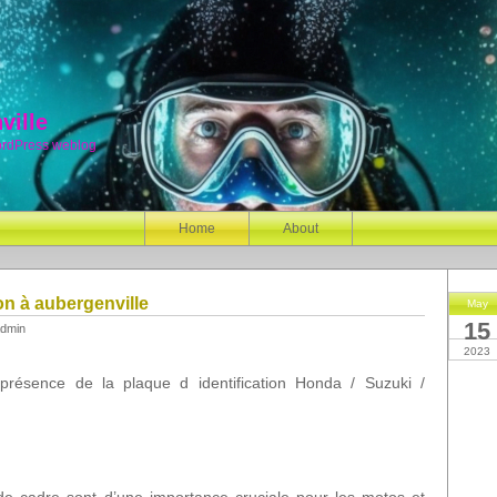
ville
ordPress weblog
Home
About
ion à aubergenville
May
15
dmin
2023
 présence de la plaque d identification Honda / Suzuki /