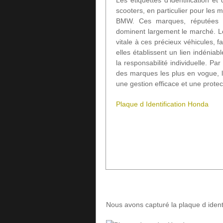
Les étiquettes d’identification e
scooters, en particulier pour les
BMW. Ces marques, réputées po
dominent largement le marché. Les
vitale à ces précieux véhicules, fa
elles établissent un lien indéniab
la responsabilité individuelle. Pa
des marques les plus en vogue, l’u
une gestion efficace et une protec
Plaque d Identification Honda
Nous avons capturé la plaque d ident