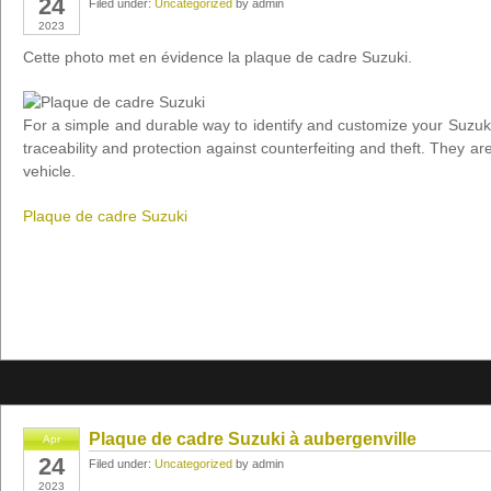
24
Filed under:
Uncategorized
by admin
2023
Cette photo met en évidence la plaque de cadre Suzuki.
For a simple and durable way to identify and customize your Suzuki 
traceability and protection against counterfeiting and theft. They a
vehicle.
Plaque de cadre Suzuki
Plaque de cadre Suzuki à aubergenville
Apr
24
Filed under:
Uncategorized
by admin
2023